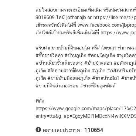
สนใจสอบถามรายละเอียดเพิ่มเติม หรือนัดชมสถานท
8018609 ไลน์ jothanajb or https://line.me/t
เข้าชมทรัพย์เพิ่มได้ที่ www.facebook.com/jbpr
เว็ปไซค์เข้าชมทรัพย์เพิ่มเติมได้ที่ https://www
#รับฝากขายบ้านที่ดินคอนโด ฟรีค่าโฆษณา ทำการตล
#ซื้อขายวิลล่า #บ้านภูเก็ต #คอนโดภูเก็ต #พูลวิลล
#บ้านเดี่ยวชั้นเดียวถลาง #บ้านป่าคลอก #อสังหาภูเก็
ภูเก็ต #รับขายฝากที่ดินภูเก็ต #ภูเก็ต #อสังหาริมทรั
ภูเก็ต #ขายบ้านมือสองภูเก็ต #ขายบ้านมือ1 #ขายบ้
#ขายที่ดินอำเภอตรอน #ขายที่ดินอุตรดิตถ์
พิกัด
https://www.google.com/maps/place/17%C
entry=ttu&g_ep=EgoyMDI1MDcxNi4wIKXM
หมายเลขประกาศ :
110654