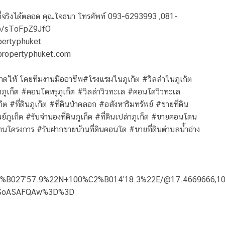
ี่จริงได้ตลอด คุณโจธนา โทรศัพท์ 093-6293993 ,081-
i/p/sToFpZ9JfO
opertyphuket
.jbpropertyphuket.com
าดให้ โดยทีมงานมืออาชีพ#โรงแรมในภูเก็ต #วิลล่าในภูเก็ต
่าภูเก็ต #คอนโดหรูภูเก็ต #วิลล่าวิวทะเล #คอนโดวิวทะเล
ต #ที่ดินภูเก็ต #ที่ดินป่าคลอก #อสังหาริมทรัพย์ #ขายที่ดิน
พย์ภูเก็ต #รับจำนองที่ดินภูเก็ต #ที่ดินเปล่าภูเก็ต #ขายคอนโดน
านโครงการ #รับฝากขายบ้านที่ดินคอนโด #ขายที่ดินตำบลน้ำอ่าง
2%B027'57.9%22N+100%C2%B014'18.3%22E/@17.4669666,10
DSoASAFQAw%3D%3D