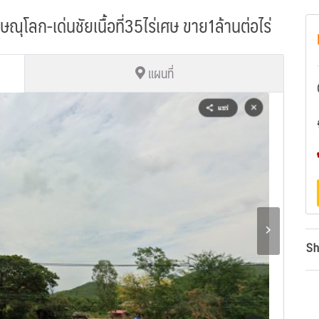
โลก-เด่นชัยเนื้อที่35ไร่เศษ ขาย1ล้านต่อไร่
แผนที่
Sh