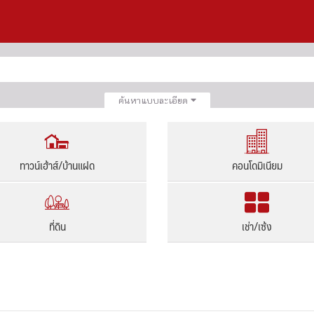
ค้นหาแบบละเอียด
ทาวน์เฮ้าส์/บ้านแฝด
คอนโดมิเนียม
ที่ดิน
เช่า/เซ้ง