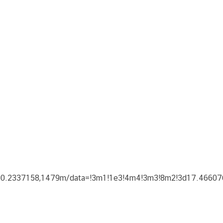
0.2337158,1479m/data=!3m1!1e3!4m4!3m3!8m2!3d17.46607