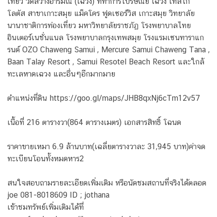
เที่ยว วัดสว่างอารมณ์ (เฉวง) ที่ทำการไปรษณีย์ เฉวง เทสโก้
โลตัส สาขาเกาะสมุย แม็คโคร ฟูดเซอร์วิส เกาะสมุย วิทยาลัย
นานาชาติการท่องเที่ยว มหาวิทยาลัยราชภัฏ โรงพยาบาลไทย
อินเตอร์เนชั่นแนล โรงพยาบาลกรุงเทพสมุย โรงแรมเซนทาราแก
รนด์ OZO Chaweng Samui , Mercure Samui Chaweng Tana ,
Baan Talay Resort , Samui Resotel Beach Resort และใกล้
ทะเลหาดเฉวง และอื่นๆอีกมากมาย
ตำแหน่งที่ดิน https://goo.gl/maps/JHB8qxNj6cTm12v57
เนื้อที่ 216 ตารางวา(864 ตารางเมตร) เอกสารสิทธิ์ โฉนด
ราคาขายเหมา 6.9 ล้านบาท(เฉลี่ยตารางวาละ 31,945 บาท)ค่าจด
ทะเบียนโอนทั้งหมดหาร2
สนใจสอบถามรายละเอียดเพิ่มเติม หรือนัดชมสถานที่จริงได้ตลอด
joe 081-8018609 ID ; jothana
เข้าชมทรัพย์เพิ่มเติมได้ที่